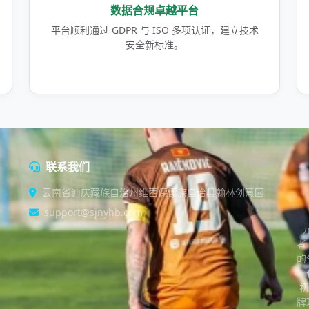
数据合规卓越平台
平台顺利通过 GDPR 与 ISO 多项认证，建立技术
安全新标准。
联系我们
云南省迪庆藏族自治州维西傈僳族自治县翰林创意园
support@sjnyhb.com
者
的
初
牌