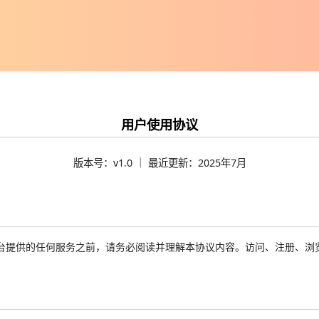
用户使用协议
版本号：v1.0 ｜ 最近更新：2025年7月
台提供的任何服务之前，请务必阅读并理解本协议内容。访问、注册、浏