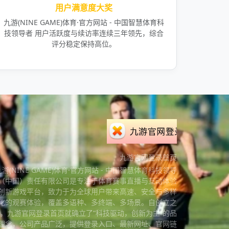
用户满意度大奖
九游(NINE GAME)体育·官方网站 - 中国智慧体育科
技领导者 用户活跃度与续访率连续三年领先，综合
评分稳定保持高位。
九游官网登录首页
九游(NINE GAME)体育·官方网站 - 中国智慧体育科技领导
（中国）责任有限公司是专注于体育赛事直播与互动体验
创新游戏平台，致力于为全球用户带来高速、安全与多样
化的观赛体验，覆盖多语种、多终端、多场景。自创立之
，九游官网登录首页就确立了“科技驱动，创新为主”的品
理念，公司产品广泛，提供登录入口、最新网址、官网链