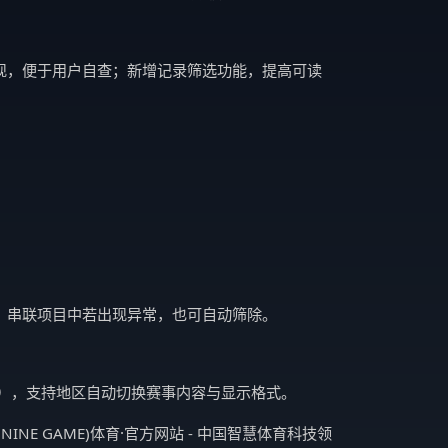
现，便于用户自查；新增记录筛选功能，提高可读
。串联项目中若出现异常，也可自动筛除。
语），支持地区自动切换赛事内容与显示格式。
E GAME)体育·官方网站 - 中国智慧体育科技领