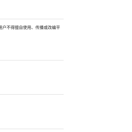
用户不得擅自使用、传播或改编平
。