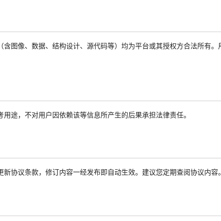
（含图像、数据、结构设计、源代码等）均为平台或其授权方合法所有。
考用途，不对用户因依赖该等信息所产生的后果承担法律责任。
更新协议条款，修订内容一经发布即自动生效。建议您定期查阅协议内容