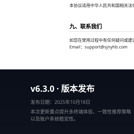
本协议适用中华人民共和国相关法
九、联系我们
如您在使用过程中有任何疑问或建
Email：support@sjnyhb.com
v6.3.0 · 版本发布
发布日期：2025年10月18日
本次更新重点提升多终端体验、一致性推荐策略
以及账户系统稳定性。