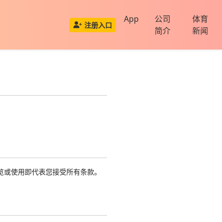
App
公司
体育
注册入口
简介
新闻
览或使用即代表您接受所有条款。