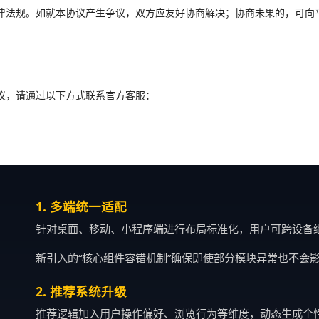
律法规。如就本协议产生争议，双方应友好协商解决；协商未果的，可向
议，请通过以下方式联系官方客服：
1. 多端统一适配
针对桌面、移动、小程序端进行布局标准化，用户可跨设备
新引入的“核心组件容错机制”确保即使部分模块异常也不会
2. 推荐系统升级
推荐逻辑加入用户操作偏好、浏览行为等维度，动态生成个